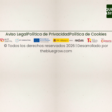
QU
ASI
Aviso Legal
Política de Privacidad
Política de Cookies
© Todos los derechos reservados 2026 | Desarrollado por
thebluegrow.com