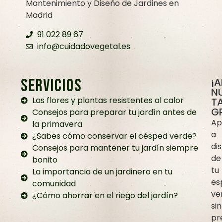
Mantenimiento y Diseño de Jardines en
Madrid
91 022 89 67
info@cuidadovegetal.es
SERVICIOS
¡
N
Las flores y plantas resistentes al calor
TA
G
Consejos para preparar tu jardín antes de
Ap
la primavera
a
¿Sabes cómo conservar el césped verde?
dis
Consejos para mantener tu jardín siempre
de
bonito
tu
La importancia de un jardinero en tu
es
comunidad
ve
¿Cómo ahorrar en el riego del jardín?
sin
pr