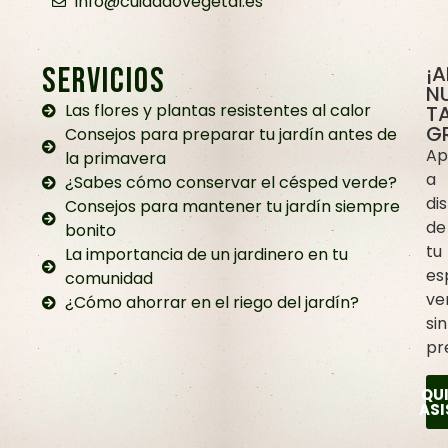
info@cuidadovegetal.es
SERVICIOS
¡
N
Las flores y plantas resistentes al calor
TA
G
Consejos para preparar tu jardín antes de
Ap
la primavera
a
¿Sabes cómo conservar el césped verde?
dis
Consejos para mantener tu jardín siempre
de
bonito
tu
La importancia de un jardinero en tu
es
comunidad
ve
¿Cómo ahorrar en el riego del jardín?
sin
pr
QU
ASI