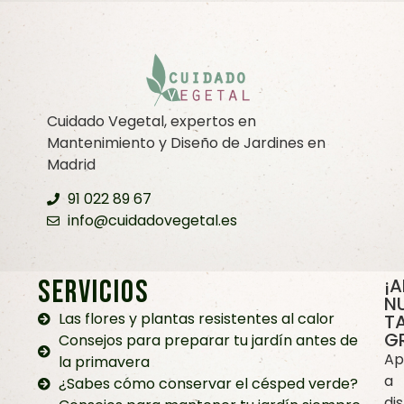
Cuidado Vegetal, expertos en
Mantenimiento y Diseño de Jardines en
Madrid
91 022 89 67
info@cuidadovegetal.es
SERVICIOS
¡
N
Las flores y plantas resistentes al calor
TA
G
Consejos para preparar tu jardín antes de
Ap
la primavera
a
¿Sabes cómo conservar el césped verde?
dis