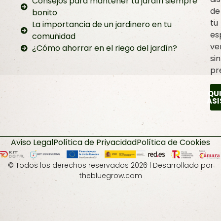
Consejos para mantener tu jardín siempre
de
bonito
tu
La importancia de un jardinero en tu
es
comunidad
ve
¿Cómo ahorrar en el riego del jardín?
sin
pr
QU
ASI
Aviso Legal
Política de Privacidad
Política de Cookies
© Todos los derechos reservados 2026 | Desarrollado por
thebluegrow.com