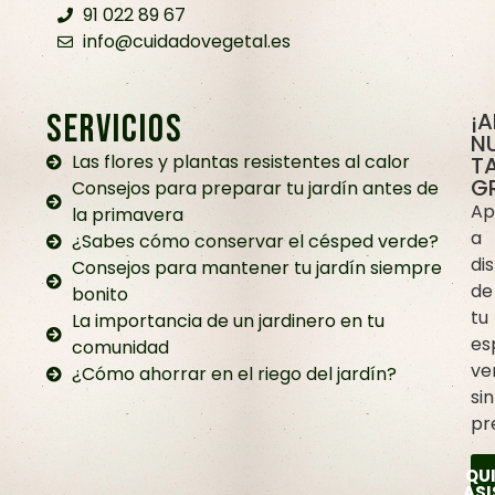
91 022 89 67
info@cuidadovegetal.es
SERVICIOS
¡
N
Las flores y plantas resistentes al calor
TA
G
Consejos para preparar tu jardín antes de
Ap
la primavera
a
¿Sabes cómo conservar el césped verde?
dis
Consejos para mantener tu jardín siempre
de
bonito
tu
La importancia de un jardinero en tu
es
comunidad
ve
¿Cómo ahorrar en el riego del jardín?
sin
pr
QU
ASI